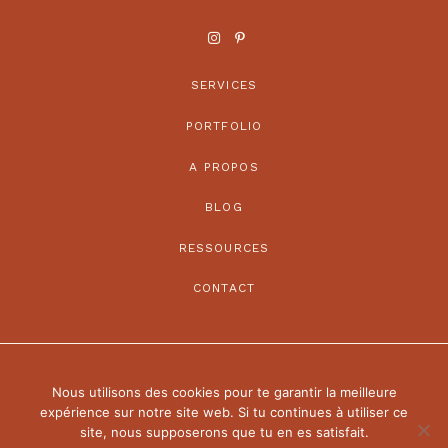
SERVICES
PORTFOLIO
A PROPOS
BLOG
RESSOURCES
CONTACT
Nous utilisons des cookies pour te garantir la meilleure
© 2022 C
É
LINE VANO | TOUS DROITS R
É
SERV
É
S
expérience sur notre site web. Si tu continues à utiliser ce
site, nous supposerons que tu en es satisfait.
MENTIONS L
É
GALES
CONDITIONS G
É
N
É
RALES DE VENTE